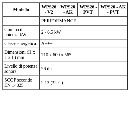
WPS26
WPS26
WPS26 -
WPS26 - AK
Modello
- V2
- AK
PVT
- PVT
PERFORMANCE
Gamma di
2 - 6,5 kW
potenza kW
Classe energetica
A+++
Dimensioni (H x
710 x 600 x 565
L x L) mm
Livello di potenza
56 db
sonora
SCOP secondo
5,13 (35°C)
EN 14825